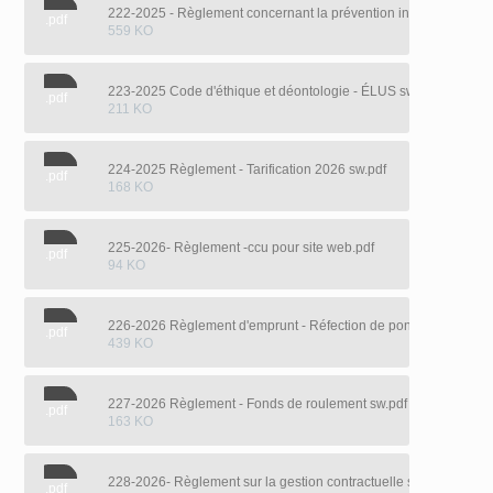
222-2025 - Règlement concernant la prévention incendie.pdf
.pdf
559 KO
223-2025 Code d'éthique et déontologie - ÉLUS sw.pdf
.pdf
211 KO
224-2025 Règlement - Tarification 2026 sw.pdf
.pdf
168 KO
225-2026- Règlement -ccu pour site web.pdf
.pdf
94 KO
226-2026 Règlement d'emprunt - Réfection de ponceaux - confo
.pdf
439 KO
227-2026 Règlement - Fonds de roulement sw.pdf
.pdf
163 KO
228-2026- Règlement sur la gestion contractuelle sw.pdf
.pdf