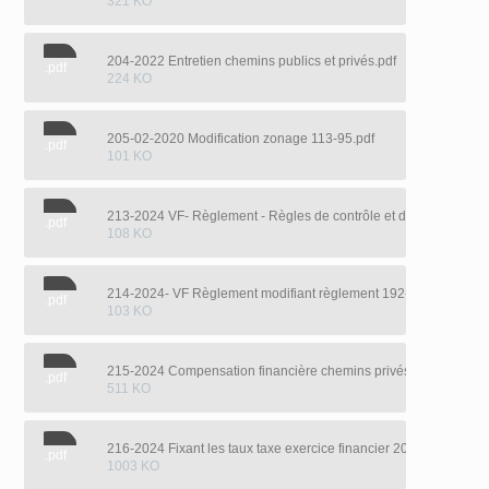
321 KO
204-2022 Entretien chemins publics et privés.pdf
.pdf
224 KO
205-02-2020 Modification zonage 113-95.pdf
.pdf
101 KO
213-2024 VF- Règlement - Règles de contrôle et de suivi budgét
.pdf
108 KO
.pdf
103 KO
215-2024 Compensation financière chemins privés.pdf
.pdf
511 KO
216-2024 Fixant les taux taxe exercice financier 2025.pdf
.pdf
1003 KO