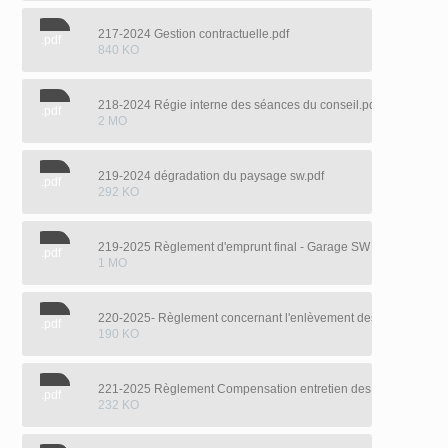
217-2024 Gestion contractuelle.pdf
.pdf
840 KO
218-2024 Régie interne des séances du conseil.pdf
.pdf
2 MO
219-2024 dégradation du paysage sw.pdf
.pdf
292 KO
219-2025 Règlement d'emprunt final - Garage SW .pdf
.pdf
1 MO
220-2025- Règlement concernant l'enlèvement des matières rési
.pdf
190 KO
221-2025 Règlement Compensation entretien des chemins priv
.pdf
232 KO