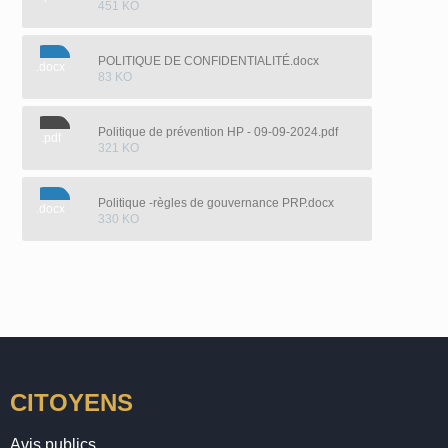
451 KO
POLITIQUE DE CONFIDENTIALITÉ.docx
.docx
83 KO
Politique de prévention HP - 09-09-2024.pdf
.pdf
321 KO
Politique -règles de gouvernance PRP.docx
.docx
330 KO
CITOYENS
Avis publics