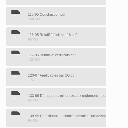
115-95 Construction.pdf
.pdf
238 KO
116-95 Relatif à l'article 116.pdf
.pdf
85 KO
117-95 Permis et certificats.pdf
.pdf
132 KO
123-97 Applicables par SQ.pdf
.pdf
1 MO
133-99 Dérogations mineures aux règlement urbanisme.pdf
.pdf
64 KO
139-99 Constituant un comité consultatif urbanisme.pdf
.pdf
64 KO