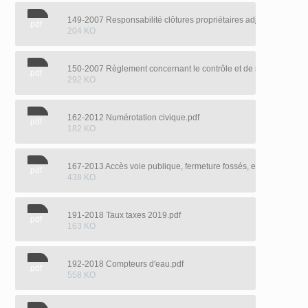
149-2007 Responsabilité clôtures propriétaires adjacents.pdf
.pdf
204 KO
150-2007 Règlement concernant le contrôle et de suivi budgétai
.pdf
292 KO
162-2012 Numérotation civique.pdf
.pdf
182 KO
167-2013 Accès voie publique, fermeture fossés, ect..pdf
.pdf
438 KO
191-2018 Taux taxes 2019.pdf
.pdf
163 KO
192-2018 Compteurs d'eau.pdf
.pdf
558 KO