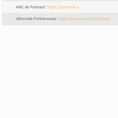
MRC de Portneuf :
https://portneuf.ca
Véloroute Portneuvoise :
https://tourisme.portneuf.com/