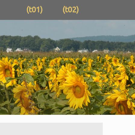
(t01)
(t02)