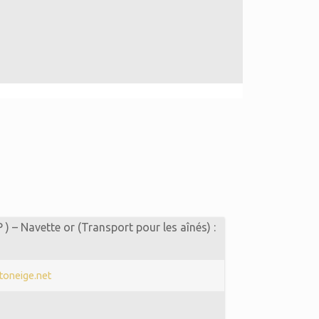
 – Navette or (Transport pour les aînés) :
toneige.net