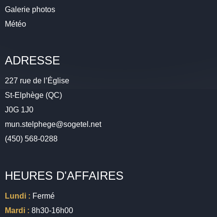
Galerie photos
Météo
ADRESSE
227 rue de l’Église
St-Elphège (QC)
J0G 1J0
mun.stelphege@sogetel.net
(450) 568-0288
HEURES D'AFFAIRES
Lundi :
Fermé
Mardi :
8h30-16h00