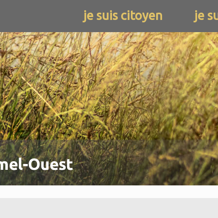
je suis citoyen
je s