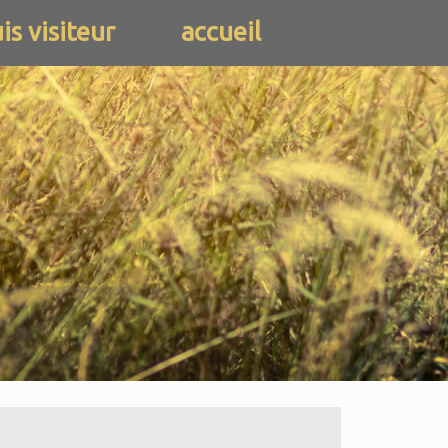
uis visiteur
accueil