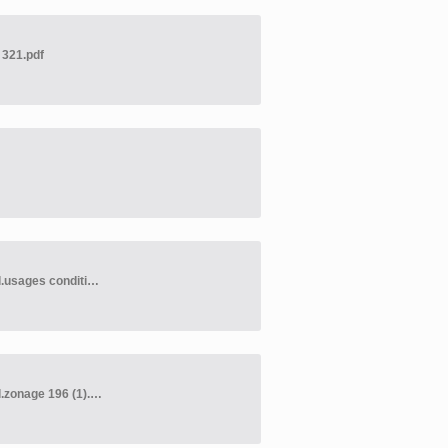
 321.pdf
2026-04-21 Avis public second projet règl. 321 amendant règl.usages conditionnels 287.pdf
2026-04-21 Avis public second projet règl. 320 amendant règl.zonage 196 (1).pdf