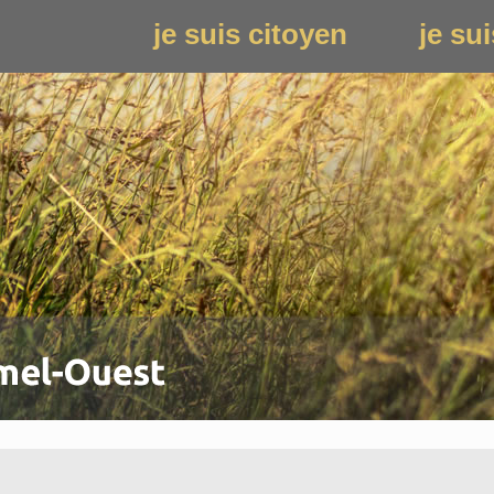
je suis citoyen
je sui