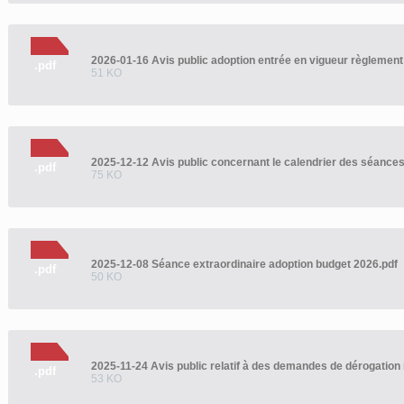
.pdf
51 KO
.pdf
75 KO
2025-12-08 Séance extraordinaire adoption budget 2026.pdf
.pdf
50 KO
2025-11-24 Avis public relatif à des demandes de dérogation
.pdf
53 KO