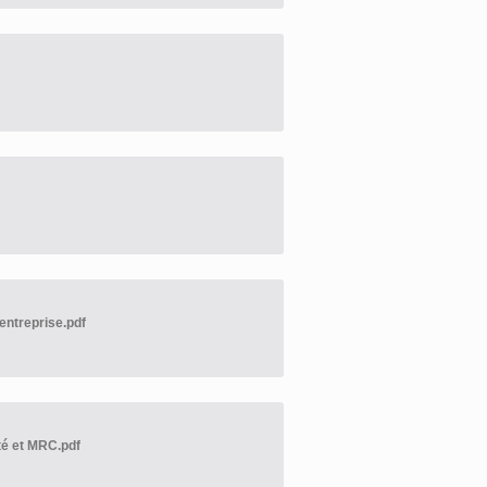
entreprise.pdf
ité et MRC.pdf