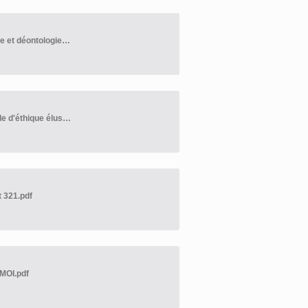
2026-04-14 Avis de promulgation adoption règl. no.322 éthique et déontologie élu(e)s.pdf
2026-03-30 Avis public concernant l'adoption règl. no.322 code d'éthique élus(e)s.pdf
t 321.pdf
CMOI.pdf