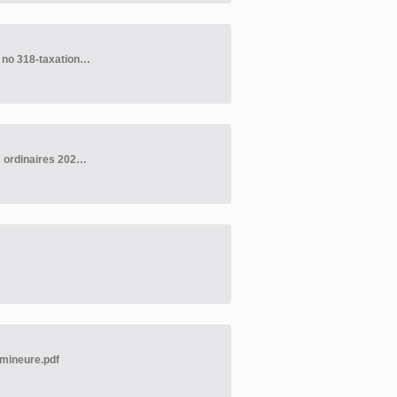
2026-01-16 Avis public adoption entrée en vigueur règlement no 318-taxation 2026.pdf
2025-12-12 Avis public concernant le calendrier des séances ordinaires 2026.pdf
 mineure.pdf